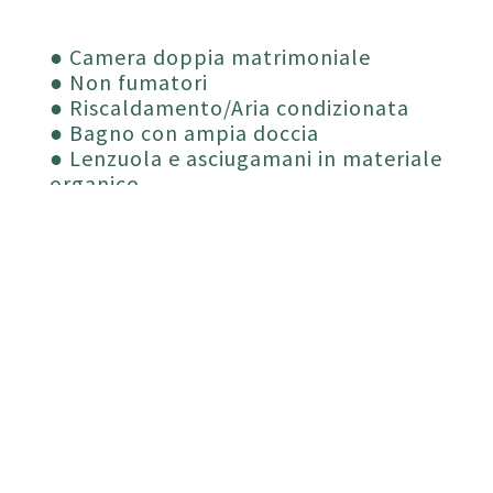
● Camera doppia matrimoniale
● Non fumatori
● Riscaldamento/Aria condizionata
● Bagno con ampia doccia
● Lenzuola e asciugamani in materiale
organico
● Vanity set bio
● Asciuga capelli
● Internet Wireless
● Bollitore / macchina caffe’